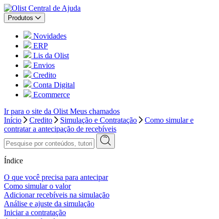
Central de Ajuda
Produtos
Novidades
ERP
Lis da Olist
Envios
Credito
Conta Digital
Ecommerce
Ir para o site da Olist
Meus chamados
Início
Credito
Simulação e Contratação
Como simular e
contratar a antecipação de recebíveis
Índice
O que você precisa para antecipar
Como simular o valor
Adicionar recebíveis na simulação
Análise e ajuste da simulação
Iniciar a contratação