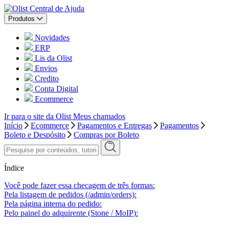
Central de Ajuda
Produtos
Novidades
ERP
Lis da Olist
Envios
Credito
Conta Digital
Ecommerce
Ir para o site da Olist
Meus chamados
Início
Ecommerce
Pagamentos e Entregas
Pagamentos
Boleto e Despósito
Compras por Boleto
Índice
Você pode fazer essa checagem de três formas:
Pela listagem de pedidos (/admin/orders):
Pela página interna do pedido:
Pelo painel do adquirente (Stone / MoIP):