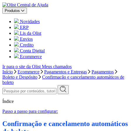
Central de Ajuda
Produtos
Novidades
ERP
Lis da Olist
Envios
Credito
Conta Digital
Ecommerce
Ir para o site da Olist
Meus chamados
Início
Ecommerce
Pagamentos e Entregas
Pagamentos
Boleto e Despósito
Confirmação e cancelamento automáticos de
boleto
Índice
Passo a passo para configurar:
Confirmação e cancelamento automáticos