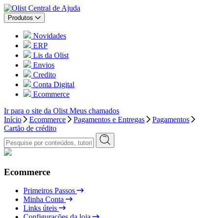
Central de Ajuda
Produtos
Novidades
ERP
Lis da Olist
Envios
Credito
Conta Digital
Ecommerce
Ir para o site da Olist
Meus chamados
Início
Ecommerce
Pagamentos e Entregas
Pagamentos
Cartão de crédito
Ecommerce
Primeiros Passos
Minha Conta
Links úteis
Configurações da loja