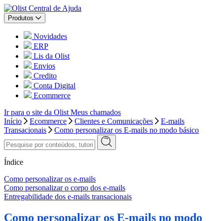
Central de Ajuda
Produtos
Novidades
ERP
Lis da Olist
Envios
Credito
Conta Digital
Ecommerce
Ir para o site da Olist
Meus chamados
Início
Ecommerce
Clientes e Comunicações
E-mails
Transacionais
Como personalizar os E-mails no modo básico
Índice
Como personalizar os e-mails
Como personalizar o corpo dos e-mails
Entregabilidade dos e-mails transacionais
Como personalizar os E-mails no modo