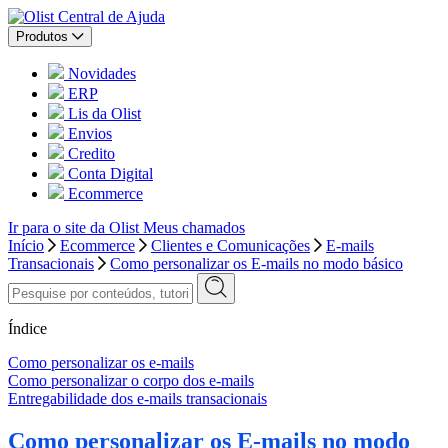
Central de Ajuda
Produtos
Novidades
ERP
Lis da Olist
Envios
Credito
Conta Digital
Ecommerce
Ir para o site da Olist
Meus chamados
Início
Ecommerce
Clientes e Comunicações
E-mails
Transacionais
Como personalizar os E-mails no modo básico
Índice
Como personalizar os e-mails
Como personalizar o corpo dos e-mails
Entregabilidade dos e-mails transacionais
Como personalizar os E-mails no modo