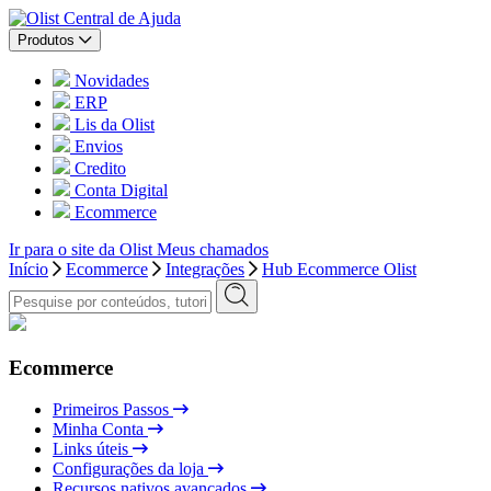
Central de Ajuda
Produtos
Novidades
ERP
Lis da Olist
Envios
Credito
Conta Digital
Ecommerce
Ir para o site da Olist
Meus chamados
Início
Ecommerce
Integrações
Hub Ecommerce Olist
Ecommerce
Primeiros Passos
Minha Conta
Links úteis
Configurações da loja
Recursos nativos avançados