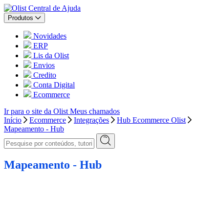
Central de Ajuda
Produtos
Novidades
ERP
Lis da Olist
Envios
Credito
Conta Digital
Ecommerce
Ir para o site da Olist
Meus chamados
Início
Ecommerce
Integrações
Hub Ecommerce Olist
Mapeamento - Hub
Mapeamento - Hub