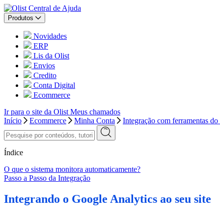
Central de Ajuda
Produtos
Novidades
ERP
Lis da Olist
Envios
Credito
Conta Digital
Ecommerce
Ir para o site da Olist
Meus chamados
Início
Ecommerce
Minha Conta
Integração com ferramentas do
Índice
O que o sistema monitora automaticamente?
Passo a Passo da Integração
Integrando o Google Analytics ao seu site