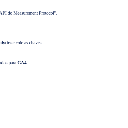
 API do Measurement Protocol".
lytics
e cole as chaves.
ados para
GA4
.