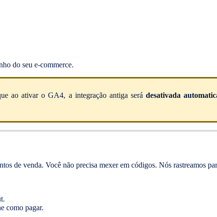
enho do seu e-commerce.
 que ao ativar o GA4, a integração antiga será
desativada automati
eventos de venda. Você não precisa mexer em códigos. Nós rastreamos pa
t.
lhe como pagar.