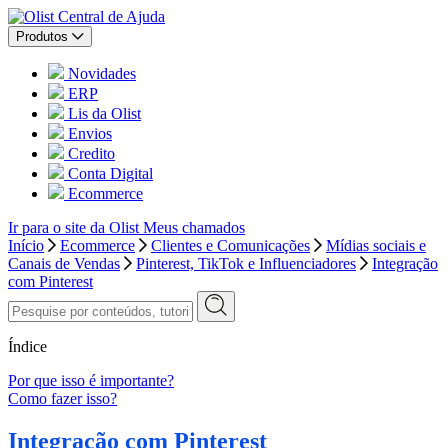
Central de Ajuda
Produtos
Novidades
ERP
Lis da Olist
Envios
Credito
Conta Digital
Ecommerce
Ir para o site da Olist
Meus chamados
Início
Ecommerce
Clientes e Comunicações
Mídias sociais e
Canais de Vendas
Pinterest, TikTok e Influenciadores
Integração
com Pinterest
Índice
Por que isso é importante?
Como fazer isso?
Integração com Pinterest