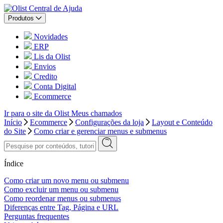
Central de Ajuda
Produtos
Novidades
ERP
Lis da Olist
Envios
Credito
Conta Digital
Ecommerce
Ir para o site da Olist
Meus chamados
Início
Ecommerce
Configurações da loja
Layout e Conteúdo
do Site
Como criar e gerenciar menus e submenus
Índice
Como criar um novo menu ou submenu
Como excluir um menu ou submenu
Como reordenar menus ou submenus
Diferenças entre Tag, Página e URL
Perguntas frequentes