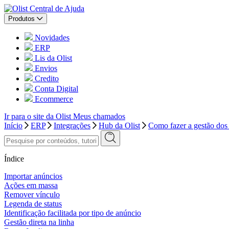
Central de Ajuda
Produtos
Novidades
ERP
Lis da Olist
Envios
Credito
Conta Digital
Ecommerce
Ir para o site da Olist
Meus chamados
Início
ERP
Integrações
Hub da Olist
Como fazer a gestão dos
Índice
Importar anúncios
Ações em massa
Remover vínculo
Legenda de status
Identificação facilitada por tipo de anúncio
Gestão direta na linha