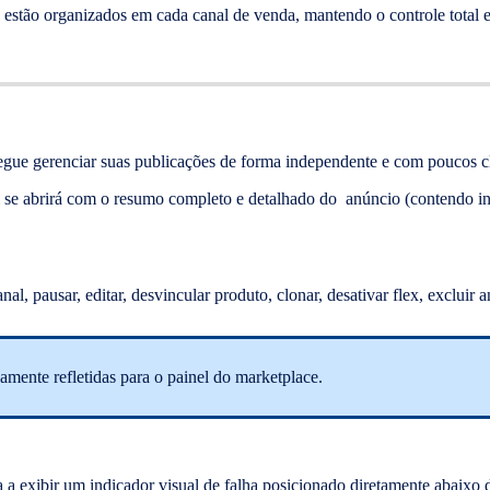
stão organizados em cada canal de venda, mantendo o controle total e
egue gerenciar suas publicações de forma independente e com poucos cli
ral se abrirá com o resumo completo e detalhado do anúncio (contendo i
nal, pausar, editar, desvincular produto, clonar, desativar flex, excluir
amente refletidas para o painel do marketplace.
sa a exibir um indicador visual de falha posicionado diretamente aba