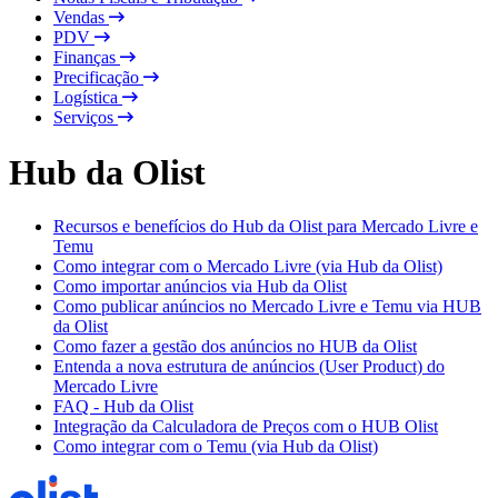
Vendas
PDV
Finanças
Precificação
Logística
Serviços
Hub da Olist
Recursos e benefícios do Hub da Olist para Mercado Livre e
Temu
Como integrar com o Mercado Livre (via Hub da Olist)
Como importar anúncios via Hub da Olist
Como publicar anúncios no Mercado Livre e Temu via HUB
da Olist
Como fazer a gestão dos anúncios no HUB da Olist
Entenda a nova estrutura de anúncios (User Product) do
Mercado Livre
FAQ - Hub da Olist
Integração da Calculadora de Preços com o HUB Olist
Como integrar com o Temu (via Hub da Olist)