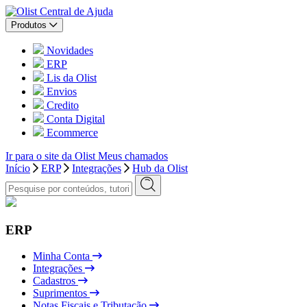
Central de Ajuda
Produtos
Novidades
ERP
Lis da Olist
Envios
Credito
Conta Digital
Ecommerce
Ir para o site da Olist
Meus chamados
Início
ERP
Integrações
Hub da Olist
ERP
Minha Conta
Integrações
Cadastros
Suprimentos
Notas Fiscais e Tributação