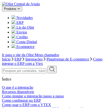
Central de Ajuda
Produtos
Novidades
ERP
Lis da Olist
Envios
Credito
Conta Digital
Ecommerce
Ir para o site da Olist
Meus chamados
Início
ERP
Integrações
Plataformas de E-commerce
Como
integrar o ERP com a Vtex
Índice
O que é a integração
Recursos disponíveis
Como instalar a integração passo a passo
Como configurar no ERP
Como usar o ERP com a VTEX