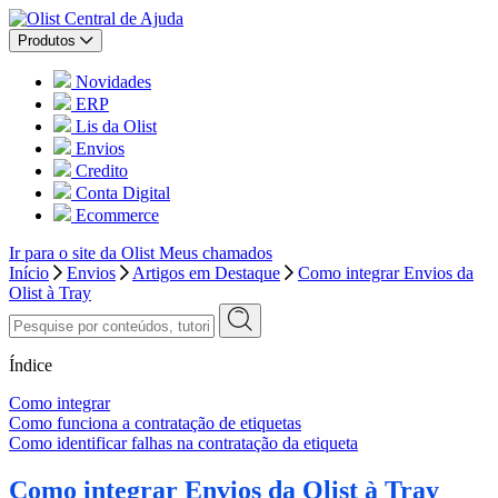
Central de Ajuda
Produtos
Novidades
ERP
Lis da Olist
Envios
Credito
Conta Digital
Ecommerce
Ir para o site da Olist
Meus chamados
Início
Envios
Artigos em Destaque
Como integrar Envios da
Olist à Tray
Índice
Como integrar
Como funciona a contratação de etiquetas
Como identificar falhas na contratação da etiqueta
Como integrar Envios da Olist à Tray