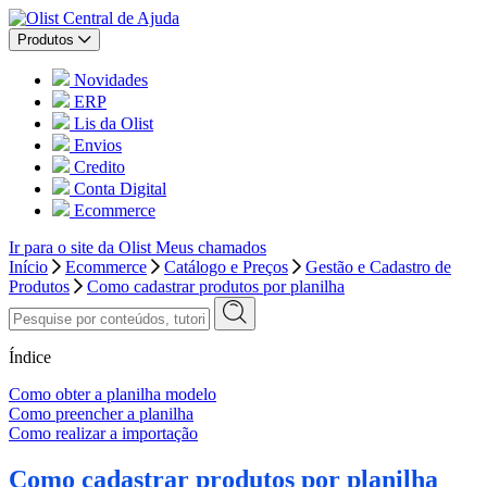
Central de Ajuda
Produtos
Novidades
ERP
Lis da Olist
Envios
Credito
Conta Digital
Ecommerce
Ir para o site da Olist
Meus chamados
Início
Ecommerce
Catálogo e Preços
Gestão e Cadastro de
Produtos
Como cadastrar produtos por planilha
Índice
Como obter a planilha modelo
Como preencher a planilha
Como realizar a importação
Como cadastrar produtos por planilha