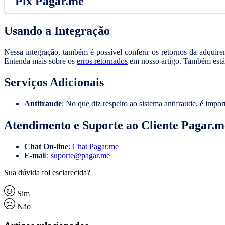
Pix Pagar.me
Usando a Integração
Nessa integração, também é possível conferir os retornos da adquire
Entenda mais sobre os
erros retornados
em nosso artigo. Também está
Serviços Adicionais
Antifraude
: No que diz respeito ao sistema antifraude, é impo
Atendimento e Suporte ao Cliente Pagar.m
Chat On-line
:
Chat Pagar.me
E-mai
l:
suporte@pagar.me
Sua dúvida foi esclarecida?
Sim
Não