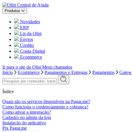
Central de Ajuda
Produtos
Novidades
ERP
Lis da Olist
Envios
Credito
Conta Digital
Ecommerce
Ir para o site da Olist
Meus chamados
Início
Ecommerce
Pagamentos e Entregas
Pagamentos
Gatew
Índice
Quais são os serviços disponíveis na Pagar.me?
Como funciona o credenciamento e cobrança?
Como ativar a integração?
Cadastro no admin da loja
Instalação do aplicativo
Pix Pagar.me