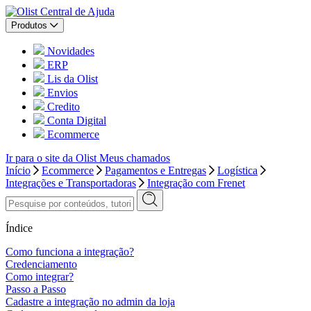
Central de Ajuda
Produtos
Novidades
ERP
Lis da Olist
Envios
Credito
Conta Digital
Ecommerce
Ir para o site da Olist
Meus chamados
Início
Ecommerce
Pagamentos e Entregas
Logística
Integrações e Transportadoras
Integração com Frenet
Índice
Como funciona a integração?
Credenciamento
Como integrar?
Passo a Passo
Cadastre a integração no admin da loja