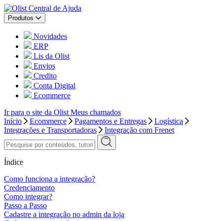
Central de Ajuda
Produtos
Novidades
ERP
Lis da Olist
Envios
Credito
Conta Digital
Ecommerce
Ir para o site da Olist
Meus chamados
Início
Ecommerce
Pagamentos e Entregas
Logística
Integrações e Transportadoras
Integração com Frenet
Índice
Como funciona a integração?
Credenciamento
Como integrar?
Passo a Passo
Cadastre a integração no admin da loja